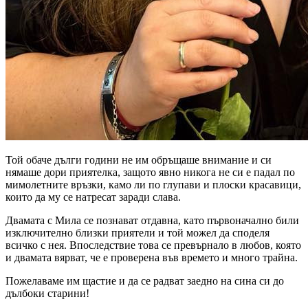
Той обаче дълги години не им обръщаше внимание и си
нямаше дори приятелка, защото явно никога не си е падал по
мимолетните връзки, камо ли по глупави и плоски красавици,
които да му се натресат заради слава.
Двамата с Мила се познават отдавна, като първоначално били
изключително близки приятели и той можел да споделя
всичко с нея. Впоследствие това се превърнало в любов, която
и двамата вярват, че е проверена във времето и много трайна.
Пожелаваме им щастие и да се радват заедно на сина си до
дълбоки старини!