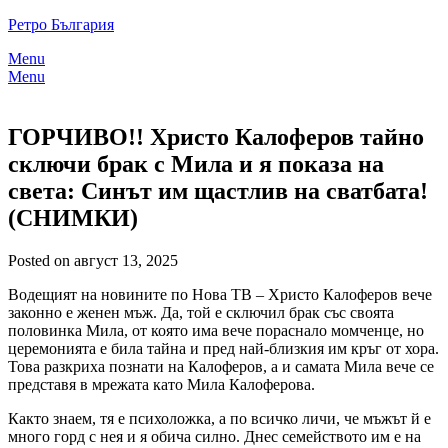
Skip
Ретро България
to
Menu
content
Menu
ГОРЧИВО!! Христо Калоферов тайно
сключи брак с Мила и я показа на
света: Синът им щастлив на сватбата!
(СНИМКИ)
Posted on август 13, 2025
Водещият на новините по Нова ТВ – Христо Калоферов вече
законно е женен мъж. Да, той е сключил брак със своята
половинка Мила, от която има вече пораснало момченце, но
церемонията е била тайна и пред най-близкия им кръг от хора.
Това разкриха познати на Калоферов, а и самата Мила вече се
представя в мрежата като Мила Калоферова.
Както знаем, тя е психоложка, а по всичко личи, че мъжът й е
много горд с нея и я обича силно. Днес семейството им е на