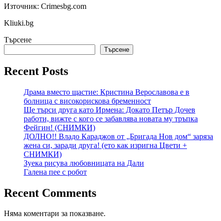
Източник: Crimesbg.com
Kliuki.bg
Търсене
Търсене
Recent Posts
Драма вместо щастие: Кристина Верославова е в
болница с високорискова бременност
Ще търси друга като Ирмена: Докато Петър Дочев
работи, вижте с кого се забавлява новата му тръпка
Фейгин! (СНИМКИ)
ДОЛНО!! Владо Караджов от „Бригада Нов дом“ заряза
жена си, заради друга! (ето как изригна Цвети +
СНИМКИ)
Зуека рисува любовницата на Дали
Галена пее с робот
Recent Comments
Няма коментари за показване.