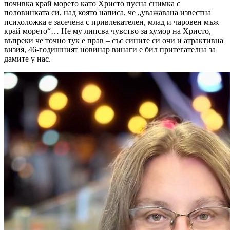
почивка край морето като Христо пусна снимка с
половинката си, над която написа, че „уважавана известна
психоложка е засечена с привлекателен, млад и чаровен мъж
край морето“… Не му липсва чувство за хумор на Христо,
въпреки че точно тук е прав – със сините си очи и атрактивна
визия, 46-годишният новинар винаги е бил притегателна за
дамите у нас.