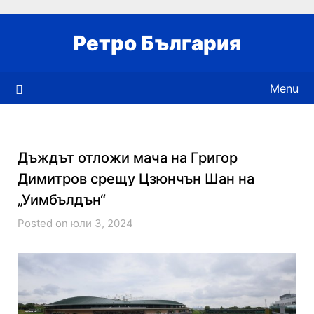
Skip
to
Ретро България
content
Menu
Дъждът отложи мача на Григор
Димитров срещу Цзюнчън Шан на
„Уимбълдън“
Posted on юли 3, 2024