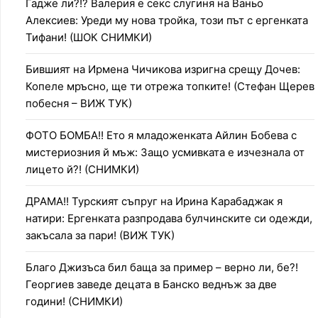
Гадже ли?!? Валерия е секс слугиня на Ваньо
Алексиев: Уреди му нова тройка, този път с ергенката
Тифани! (ШОК СНИМКИ)
Бившият на Ирмена Чичикова изригна срещу Дочев:
Копеле мръсно, ще ти отрежа топките! (Стефан Щерев
побесня – ВИЖ ТУК)
ФОТО БОМБА!! Ето я младоженката Айлин Бобева с
мистериозния й мъж: Защо усмивката е изчезнала от
лицето й?! (СНИМКИ)
ДРАМА!! Турският съпруг на Ирина Карабаджак я
натири: Ергенката разпродава булчинските си одежди,
закъсала за пари! (ВИЖ ТУК)
Благо Джизъса бил баща за пример – верно ли, бе?!
Георгиев заведе децата в Банско веднъж за две
години! (СНИМКИ)