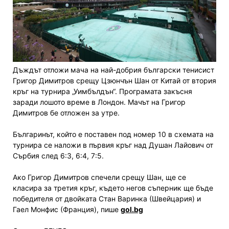
Дъждът отложи мача на най-добрия български тенисист
Григор Димитров срещу Цзюнчън Шан от Китай от втория
кръг на турнира „Уимбълдън“. Програмата закъсня
заради лошото време в Лондон. Мачът на Григор
Димитров бе отложен за утре.
Българинът, който е поставен под номер 10 в схемата на
турнира се наложи в първия кръг над Душан Лайович от
Сърбия след 6:3, 6:4, 7:5.
Ако Григор Димитров спечели срещу Шан, ще се
класира за третия кръг, където негов съперник ще бъде
победителя от двойката Стан Варинка (Швейцария) и
Гаел Монфис (Франция), пише
gol.bg