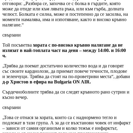
отговори: „Разбира се, започва се с болка в гърдите, която
може да отиде или към лявата ръка, или към гърба, долната
челюст. Болката е силна, може и постепенно да се засилва, на
моменти намалява, има и изпотяване, както и високо кръвно
налягане.“
свързани
Той посъветва
хората с по-високо кръвно налягане да не
излизат в най-топлата част на деня – между 14:00. и 16:00
ч.
„Трябва да поемат достатъчно количество вода и да говорят
със своите кардиолози, да приемат повече течности, плодове
и зеленчуци. Трябва да стоят на по-проветриви места“, добави
д-р Христов в ефира на Bulgaria ON AIR.
Сърдечноболните трябва да си следят кръвното рано сутрин и
късно вечер.
свързани
„Това се отнася за хората, които са с наднормено тегло и
подлежат в тази група. А за да се възстанови човек от инфаркт
– зависи от самия организъм и колко тежък е инфарктът,