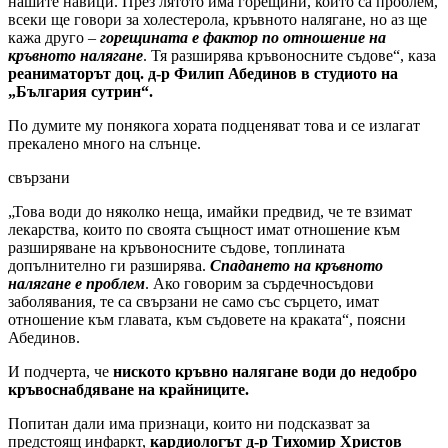
нашите навици. През лятото има горещини, които са проблем,
всеки ще говори за холестерола, кръвното налягане, но аз ще
кажа друго –
горещината е фактор по отношение на
кръвното налягане
. Тя разширява кръвоносните съдове“, каза
реаниматорът доц. д-р Филип Абединов в студиото на
„България сутрин“.
По думите му понякога хората подценяват това и се излагат
прекалено много на слънце.
свързани
„Това води до няколко неща, имайки предвид, че те взимат
лекарства, които по своята същност имат отношение към
разширяване на кръвоносните съдове, топлината
допълнително ги разширява.
Спадането на кръвното
налягане е проблем
. Ако говорим за сърдечносъдови
заболявания, те са свързани не само със сърцето, имат
отношение към главата, към съдовете на краката“, поясни
Абединов.
И подчерта, че
ниското кръвно налягане води до недобро
кръвоснабдяване на крайниците.
Попитан дали има признаци, които ни подсказват за
предстоящ инфаркт,
кардиологът д-р Тихомир Христов