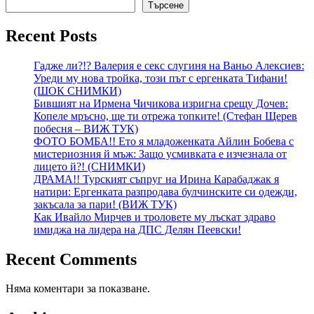
Търсене
Recent Posts
Гадже ли?!? Валерия е секс слугиня на Ваньо Алексиев:
Уреди му нова тройка, този път с ергенката Тифани!
(ШОК СНИМКИ)
Бившият на Ирмена Чичикова изригна срещу Дочев:
Копеле мръсно, ще ти отрежа топките! (Стефан Щерев
побесня – ВИЖ ТУК)
ФОТО БОМБА!! Ето я младоженката Айлин Бобева с
мистериозния й мъж: Защо усмивката е изчезнала от
лицето й?! (СНИМКИ)
ДРАМА!! Турският съпруг на Ирина Карабаджак я
натири: Ергенката разпродава булчинските си одежди,
закъсала за пари! (ВИЖ ТУК)
Как Ивайло Мирчев и троловете му лъскат здраво
имиджа на лидера на ДПС Делян Пеевски!
Recent Comments
Няма коментари за показване.