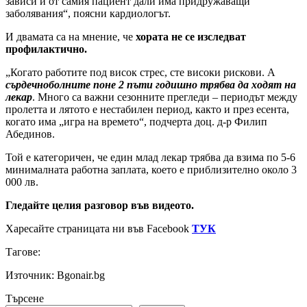
зависи и от самия пациент дали има придружаващи
заболявания“, поясни кардиологът.
И двамата са на мнение, че
хората не се изследват
профилактично.
„Когато работите под висок стрес, сте високи рискови. А
сърдечноболните поне 2 пъти годишно трябва да ходят на
лекар
. Много са важни сезонните прегледи – периодът между
пролетта и лятото е нестабилен период, както и през есента,
когато има „игра на времето“, подчерта доц. д-р Филип
Абединов.
Той е категоричен, че един млад лекар трябва да взима по 5-6
минималната работна заплата, което е приблизително около 3
000 лв.
Гледайте целия разговор във видеото.
Харесайте страницата ни във Facebook
ТУК
Тагове:
Източник: Bgonair.bg
Търсене