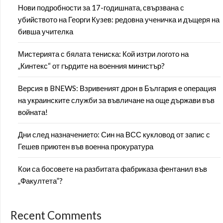
Нови подробности за 17-годишната, свързвана с
убийството на Георги Кузев: редовна ученичка и дъщеря на
бивша учителка
Мистерията с бялата тениска: Кой изтри логото на
„Кинтекс“ от гърдите на военния министър?
Версия в BNEWS: Взривеният дрон в България е операция
на украинските служби за въвличане на още държави във
войната!
Дни след назначението: Син на ВСС кукловод от запис с
Гешев приютен във военна прокуратура
Кои са босовете на разбитата фабриказа фентанил във
„Факултета”?
Recent Comments