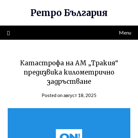
Skip
Ретро България
to
content
Menu
Катастрофа на АМ „Тракия“
предизвика километрично
задръстване
Posted on август 18, 2025