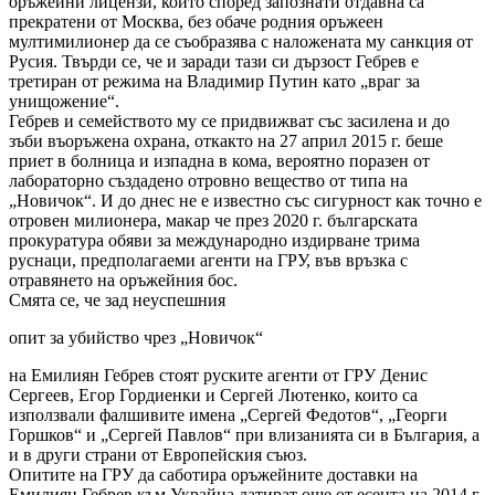
оръжейни лицензи, които според запознати отдавна са
прекратени от Москва, без обаче родния оръжеен
мултимилионер да се съобразява с наложената му санкция от
Русия. Твърди се, че и заради тази си дързост Гебрев е
третиран от режима на Владимир Путин като „враг за
унищожение“.
Гебрев и семейството му се придвижват със засилена и до
зъби въоръжена охрана, откакто на 27 април 2015 г. беше
приет в болница и изпадна в кома, вероятно поразен от
лабораторно създадено отровно вещество от типа на
„Новичок“. И до днес не е известно със сигурност как точно е
отровен милионера, макар че през 2020 г. българската
прокуратура обяви за международно издирване трима
руснаци, предполагаеми агенти на ГРУ, във връзка с
отравянето на оръжейния бос.
Смята се, че зад неуспешния
опит за убийство чрез „Новичок“
на Емилиян Гебрев стоят руските агенти от ГРУ Денис
Сергеев, Егор Гордиенки и Сергей Лютенко, които са
използвали фалшивите имена „Сергей Федотов“, „Георги
Горшков“ и „Сергей Павлов“ при влизанията си в България, а
и в други страни от Европейския съюз.
Опитите на ГРУ да саботира оръжейните доставки на
Емилиян Гебрев към Украйна датират още от есента на 2014 г.,