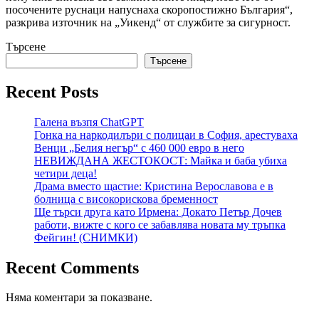
посочените руснаци напуснаха скоропостижно България“,
разкрива източник на „Уикенд“ от службите за сигурност.
Търсене
Търсене
Recent Posts
Галена възпя ChatGPT
Гонка на наркодилъри с полицаи в София, арестуваха
Венци „Белия негър“ с 460 000 евро в него
НЕВИЖДАНА ЖЕСТОКОСТ: Майка и баба убиха
четири деца!
Драма вместо щастие: Кристина Верославова е в
болница с високорискова бременност
Ще търси друга като Ирмена: Докато Петър Дочев
работи, вижте с кого се забавлява новата му тръпка
Фейгин! (СНИМКИ)
Recent Comments
Няма коментари за показване.