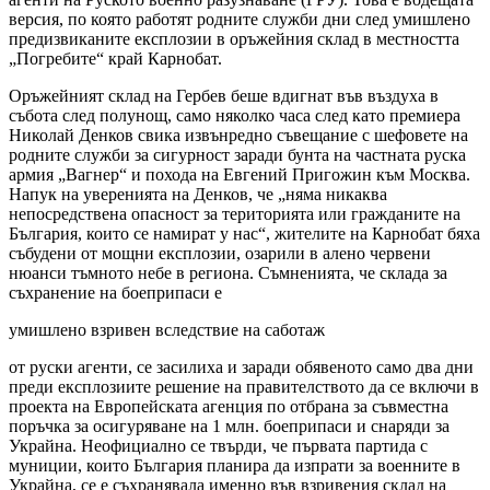
версия, по която работят родните служби дни след умишлено
предизвиканите експлозии в оръжейния склад в местността
„Погребите“ край Карнобат.
Оръжейният склад на Гербев беше вдигнат във въздуха в
събота след полунощ, само няколко часа след като премиера
Николай Денков свика извънредно съвещание с шефовете на
родните служби за сигурност заради бунта на частната руска
армия „Вагнер“ и похода на Евгений Пригожин към Москва.
Напук на уверенията на Денков, че „няма никаква
непосредствена опасност за територията или гражданите на
България, които се намират у нас“, жителите на Карнобат бяха
събудени от мощни експлозии, озарили в алено червени
нюанси тъмното небе в региона. Съмненията, че склада за
съхранение на боеприпаси е
умишлено взривен вследствие на саботаж
от руски агенти, се засилиха и заради обявеното само два дни
преди експлозиите решение на правителството да се включи в
проекта на Европейската агенция по отбрана за съвместна
поръчка за осигуряване на 1 млн. боеприпаси и снаряди за
Украйна. Неофициално се твърди, че първата партида с
муниции, които България планира да изпрати за военните в
Украйна, се е съхранявала именно във взривения склад на