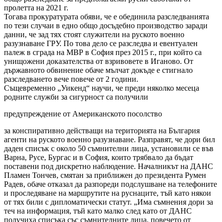
пролетта на 2021 г.
Тогава прокуратурата обяви, че е обединила разследванията
по тези случаи в едно общо досъдебно производство заради
данни, че зад тях стоят служители на руското военно
разузнаване ГРУ. По това дело се разследва и евентуален
палеж в сграда на МВР в София през 2015 г., при който са
унищожени доказателства от взривовете в Иганово. От
държавното обвинение обаче мълчат докъде е стигнало
разследването вече повече от 2 години.
Същевременно „Уикенд“ научи, че преди няколко месеца
родните служби за сигурност са получили
предупреждение от Американското посолство
за конспиративно действащи на територията на България
агенти на руското военно разузнаване. Разправят, че дори бил
даден списък с около 50 съмнителни лица, установили се във
Варна, Русе, Бургас и в София, които трябвало да бъдат
поставени под дискретно наблюдение. Началникът на ДАНС
Пламен Тончев, смятан за приближен до президента Румен
Радев, обаче отказал да разпореди подслушване на телефоните
и проследяване на маршрутите на руснаците, тъй като някои
от тях били с дипломатически статут. „Има съмнения дори за
теч на информация, тъй като малко след като от ДАНС
получиха списъка със съмнителните лица, повечето от