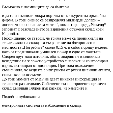
Възможно е наемниците да са българи
и да са изпълнили мокра поръчка от конкурентна оръжейна
фирма. В този бизнес се разпределят милиарди долари –
достатъчно основание за мотив“, коментира пред
„Уикенд“
запознат с разследването за взривения оръжеен склад край
Карнобат.
Неофициално се твърди, че трима мъже са проникнали на
територията на склада за съхранение на боеприпаси в
местността „Погребите“ около 0,15 ч. в събота срещу неделя,
като са предизвикали умишлен пожар в едно от халетата.
Според друг наш източник обаче, аварията е възникнала
вследствие на заложено устройство с насочен и контролиран
взрив, активиран от дистанция. При това положение
съмненията, че акцията е извършена от руски цивилни агенти,
стават все по-осезаеми.
До този момент от МВР не дават никаква информация за
течащото разследване. Собственикът на взривения оръжеен
склад Емилиян Гебрев пък разказа, че камерите и
Подобни публикации
електронната система за наблюдение в склада