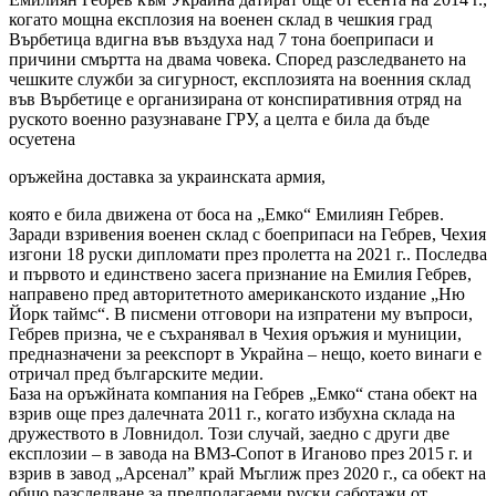
когато мощна експлозия на военен склад в чешкия град
Върбетица вдигна във въздуха над 7 тона боеприпаси и
причини смъртта на двама човека. Според разследването на
чешките служби за сигурност, експлозията на военния склад
във Върбетице е организирана от конспиративния отряд на
руското военно разузнаване ГРУ, а целта е била да бъде
осуетена
оръжейна доставка за украинската армия,
която е била движена от боса на „Емко“ Емилиян Гебрев.
Заради взривения военен склад с боеприпаси на Гебрев, Чехия
изгони 18 руски дипломати през пролетта на 2021 г.. Последва
и първото и единствено засега признание на Емилия Гебрев,
направено пред авторитетното американското издание „Ню
Йорк таймс“. В писмени отговори на изпратени му въпроси,
Гебрев призна, че е съхранявал в Чехия оръжия и муниции,
предназначени за реекспорт в Украйна – нещо, което винаги е
отричал пред българските медии.
База на оръжйната компания на Гебрев „Емко“ стана обект на
взрив още през далечната 2011 г., когато избухна склада на
дружеството в Ловнидол. Този случай, заедно с други две
експлозии – в завода на ВМЗ-Сопот в Иганово през 2015 г. и
взрив в завод „Арсенал” край Мъглиж през 2020 г., са обект на
общо разследване за предполагаеми руски саботажи от