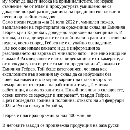
му могат да дадат насока на криминалистите, но изрази
съмнение, че от МВР и прокуратурата умишлено не са
докарали докрай разследванията на предишни експлозии в
негови оръжейни складове.
Само преди година –на 31 юли 2022 г., умишлен пожар,
възпламенен на територията на оръжейния склад на Емилиян
Гебрев край Карнобат, доведе до взривове на боеприпаси. И
тогава, и сега, диверсантите са действали в ранните часове на
неделя, което според Гебрев не е случайно съвпадение.
„Аз все още нямам каквато и да е информация за
разследването на взрива от миналото лято – все едно нищо не
е имало! Разследващите иззеха видеозаписите от камерите, а
от прокуратурата още не са ми ги предоставили“, ожали се
Емилиян Гебрев. Той беше категоричен, че няма как
експлозиите във военния му склад да са избухнали без
човешка намеса и отхвърли вариант да става въпрос за
немарливост от страна на работниците му. „Там няма
работници, а само охранители. Никой не влиза в складовете,
освен когато се зареждат и изпразват“, твърди Гебрев.
През последната година и половина, откакто на 24 февруари
2022-а Русия нахлу в Украйна,
Гебрев е пласирал оръжия за над 400 млн. лв.
В неговите заводи се произвежда продукция на база руски