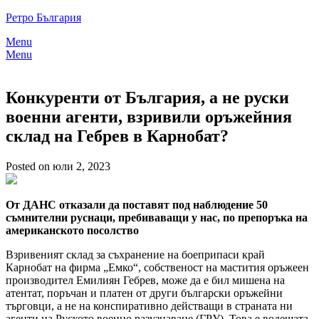
Skip
Ретро България
to
Menu
content
Menu
Конкуренти от България, а не руски
военни агенти, взривили оръжейния
склад на Гебрев в Карнобат?
Posted on юли 2, 2023
От ДАНС отказали да поставят под наблюдение 50
съмнителни руснаци, пребиваващи у нас, по препоръка на
американското посолство
Взривеният склад за съхранение на боеприпаси край
Карнобат на фирма „Емко“, собственост на мастития оръжеен
производител Емилиян Гебрев, може да е бил мишена на
атентат, поръчан и платен от други български оръжейни
търговци, а не на конспиративно действащи в страната ни
агенти на Руското военно разузнаване (ГРУ). Това е водещата