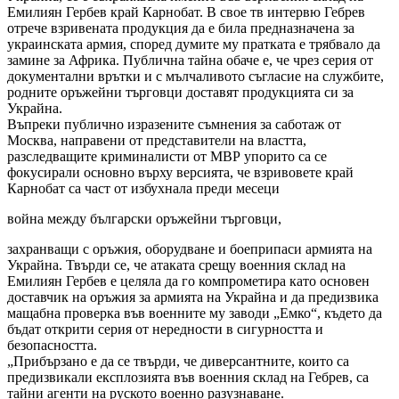
Емилиян Гербев край Карнобат. В свое тв интервю Гебрев
отрече взривената продукция да е била предназначена за
украинската армия, според думите му пратката е трябвало да
замине за Африка. Публична тайна обаче е, че чрез серия от
документални врътки и с мълчаливото съгласие на службите,
родните оръжейни търговци доставят продукцията си за
Украйна.
Въпреки публично изразените съмнения за саботаж от
Москва, направени от представители на властта,
разследващите криминалисти от МВР упорито са се
фокусирали основно върху версията, че взривовете край
Карнобат са част от избухнала преди месеци
война между български оръжейни търговци,
захранващи с оръжия, оборудване и боеприпаси армията на
Украйна. Твърди се, че атаката срещу военния склад на
Емилиян Гербев е целяла да го компрометира като основен
доставчик на оръжия за армията на Украйна и да предизвика
мащабна проверка във военните му заводи „Емко“, където да
бъдат открити серия от нередности в сигурността и
безопасността.
„Прибързано е да се твърди, че диверсантните, които са
предизвикали експлозията във военния склад на Гебрев, са
тайни агенти на руското военно разузнаване.