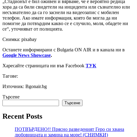
„Стадионът е бил оживен и вярваме, че е вероятно редица
хора да са били свидетели на инцидента или съзнателно или
несъзнателно да са го заснели на видеозапис с мобилен
телефон. Ако имате информация, която би могла да ни
помогне да потвърдим какво се е случило, моля, обадете ни
се“, уточняват от полицията.
Снимка: pixabay
Останете информирани с Bulgaria ON AIR и в канала ни в
Google News Showcase
.
Харесайте страницата ни във Facebook
ТУК
Тагове:
Източник: Bgonair.bg
Търсене
Търсене
Recent Posts
ПОТВЪРДЕНО!! Прясно разведеният Геро си хвана
любовницата и замина на море! (СНИМКИ)