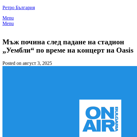
Skip
Ретро България
to
Menu
content
Menu
Мъж почина след падане на стадион
„Уембли“ по време на концерт на Oasis
Posted on август 3, 2025