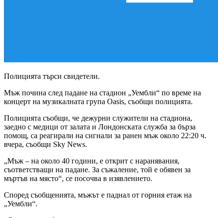
Полицията търси свидетели.
Мъж почина след падане на стадион „Уембли“ по време на
концерт на музикалната група Oasis, съобщи полицията.
Полицията съобщи, че дежурни служители на стадиона,
заедно с медици от залата и Лондонската служба за бърза
помощ, са реагирали на сигнали за ранен мъж около 22:20 ч.
вчера, съобщи Sky News.
„Мъж – на около 40 години, е открит с наранявания,
съответстващи на падане. За съжаление, той е обявен за
мъртъв на място“, се посочва в изявлението.
Според съобщенията, мъжът е паднал от горния етаж на
„Уембли“.