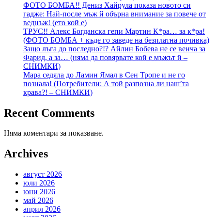
ФОТО БОМБА!! Дениз Хайрула показа новото си
гадже: Най-после мъж й обърна внимание за повече от
веднъж! (ето кой е)
ТРУС!! Алекс Богданска гепи Мартин К*ра… за к*ра!
(ФОТО БОМБА + къде го заведе на безплатна почивка)
Защо лъга до последно?!? Айлин Бобева не се венча за
Фарид, а за… (няма да повярвате кой е мъжът й –
СНИМКИ)
Мара седяла до Ламин Ямал в Сен Тропе и не го
познала! (Потребители: А той разпозна ли наш’та
крава?! – СНИМКИ)
Recent Comments
Няма коментари за показване.
Archives
август 2026
юли 2026
юни 2026
май 2026
април 2026