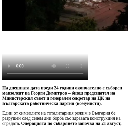
На днешната дата преди 24 години окончателно е съборен
мавзолеят на Георги Димитров – бивш председател на
Министерския съвет и генерален секретар на ЦК на
Българската работническа партия (комунисти).
Един от символите на тоталитарния режим в България бе
разрушен след седем дни борба със здравата конструкция на
сградата.
Операцията по събарянето започва на 21 август,