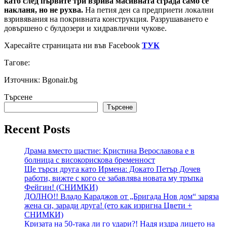
като след първите три взрива масивната сграда само се
накланя, но не рухва.
На петия ден са предприети локални
взривявания на покривната конструкция. Разрушаването е
довършено с булдозери и хидравлични чукове.
Харесайте страницата ни във Facebook
ТУК
Тагове:
Източник: Bgonair.bg
Търсене
Търсене
Recent Posts
Драма вместо щастие: Кристина Верославова е в
болница с високорискова бременност
Ще търси друга като Ирмена: Докато Петър Дочев
работи, вижте с кого се забавлява новата му тръпка
Фейгин! (СНИМКИ)
ДОЛНО!! Владо Караджов от „Бригада Нов дом“ заряза
жена си, заради друга! (ето как изригна Цвети +
СНИМКИ)
Кризата на 50-така ли го удари?! Надя издра лицето на