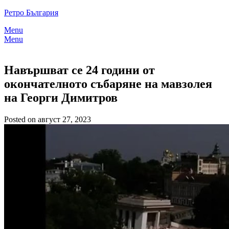
Skip
Ретро България
to
Menu
content
Menu
Навършват се 24 години от
окончателното събаряне на мавзолея
на Георги Димитров
Posted on август 27, 2023