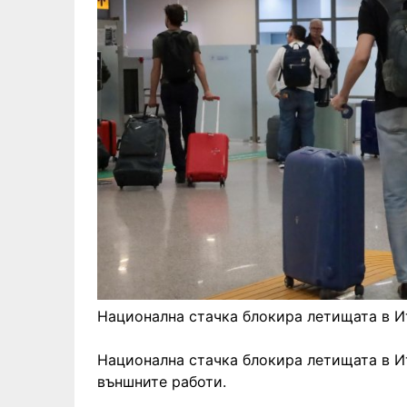
Национална стачка блокира летищата в И
Национална стачка блокира летищата в И
външните работи.