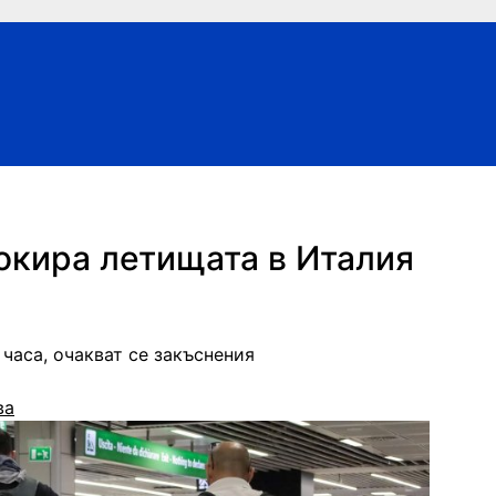
окира летищата в Италия
часа, очакват се закъснения
ва