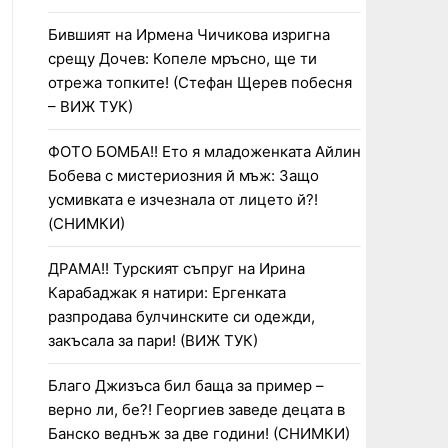
Бившият на Ирмена Чичикова изригна
срещу Дочев: Копеле мръсно, ще ти
отрежа топките! (Стефан Щерев побесня
– ВИЖ ТУК)
ФОТО БОМБА!! Ето я младоженката Айлин
Бобева с мистериозния й мъж: Защо
усмивката е изчезнала от лицето й?!
(СНИМКИ)
ДРАМА!! Турският съпруг на Ирина
Карабаджак я натири: Ергенката
разпродава булчинските си одежди,
закъсала за пари! (ВИЖ ТУК)
Благо Джизъса бил баща за пример –
верно ли, бе?! Георгиев заведе децата в
Банско веднъж за две години! (СНИМКИ)