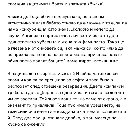
спомена за „тримата братя и златната ябълка“…
Близки до Тоца обаче подшушнаха, че съвсем
егоистично желае бебето отново да е момче и то е, за да
няма конкуренция като жена. „Колкото и нелепо да
звучи, Антония е нарцистична личност и иска тя да е
единствената хубавица и жена във фамилията. Така ще
е глезена и от синовете си, и от мъжа си, който няма да
се прехласва повече по своята малка принцеса, както
обикновено правят бащите“, коментират източниците.
В национален ефир пък мъжът й Ивайло Батинков си
спомни как са се срещнали за сефте и това било в
ресторант след сгрешена резервация. Двете компании
трябвало да се „борят“ за една маса и тогава погледите
им се засекли. Той знаел коя я тя, но само от екрана, а в
онзи миг го привлякла. Тоца пък имала усещането, че
тези сини очи вече ги е виждала и че това е половинката
й. След две срещи станали двойка, а три месеца по-
късно се оженили.