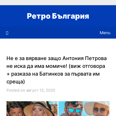
Skip
to
Ретро България
content
Menu
Не е за вярване защо Антония Петрова
не иска да има момиче! (виж отговора
+ разказа на Батинков за първата им
среща)
Posted on август 13, 2025