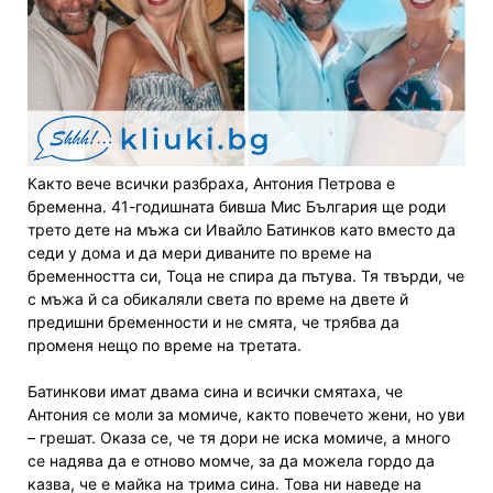
Както вече всички разбраха, Антония Петрова е
бременна. 41-годишната бивша Мис България ще роди
трето дете на мъжа си Ивайло Батинков като вместо да
седи у дома и да мери диваните по време на
бременността си, Тоца не спира да пътува. Тя твърди, че
с мъжа й са обикаляли света по време на двете й
предишни бременности и не смята, че трябва да
променя нещо по време на третата.
Батинкови имат двама сина и всички смятаха, че
Антония се моли за момиче, както повечето жени, но уви
– грешат. Оказа се, че тя дори не иска момиче, а много
се надява да е отново момче, за да можела гордо да
казва, че е майка на трима сина. Това ни наведе на