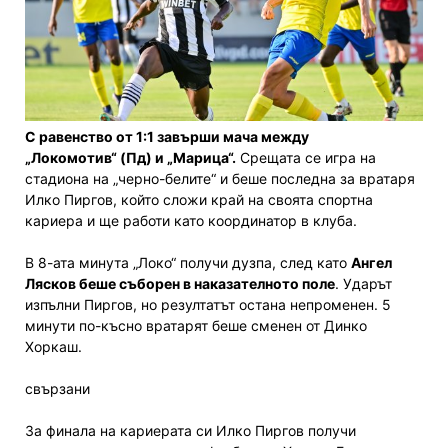
С равенство от 1:1 завърши мача между
„Локомотив“ (Пд) и „Марица“.
Срещата се игра на
стадиона на „черно-белите“ и беше последна за вратаря
Илко Пиргов, който сложи край на своята спортна
кариера и ще работи като координатор в клуба.
В 8-ата минута „Локо“ получи дузпа, след като
Ангел
Лясков беше съборен в наказателното поле
. Ударът
изпълни Пиргов, но резултатът остана непроменен. 5
минути по-късно вратарят беше сменен от Динко
Хоркаш.
свързани
За финала на кариерата си Илко Пиргов получи