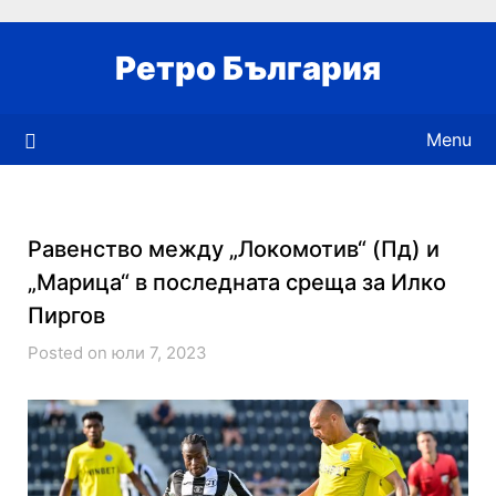
Skip
to
Ретро България
content
Menu
Равенство между „Локомотив“ (Пд) и
„Марица“ в последната среща за Илко
Пиргов
Posted on юли 7, 2023