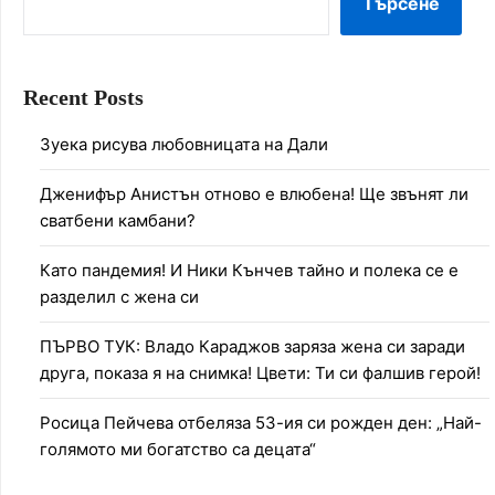
Търсене
Recent Posts
Зуека рисува любовницата на Дали
Дженифър Анистън отново е влюбена! Ще звънят ли
сватбени камбани?
Като пандемия! И Ники Кънчев тайно и полека се е
разделил с жена си
ПЪРВО ТУК: Владо Караджов заряза жена си заради
друга, показа я на снимка! Цвети: Ти си фалшив герой!
Росица Пейчева отбеляза 53-ия си рожден ден: „Най-
голямото ми богатство са децата“