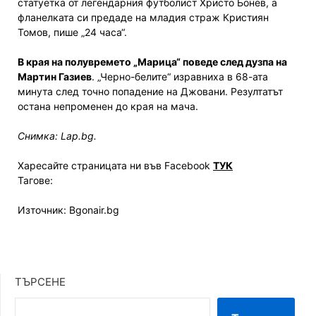
статуетка от легендарния футболист Христо Бонев, а
фланелката си предаде на младия страж Кристиян
Томов, пише „24 часа“.
В края на полувремето „Марица“ поведе след дузпа на
Мартин Газиев
. „Черно-белите“ изравниха в 68-ата
минута след точно попадение на Джовани. Резултатът
остана непроменен до края на мача.
Снимка: Lap.bg.
Харесайте страницата ни във Facebook
ТУК
Тагове:
Източник: Bgonair.bg
ТЪРСЕНЕ