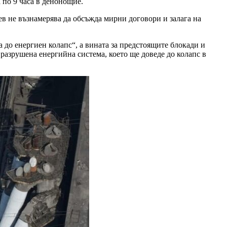
 по 9 часа в денонощие.
ев не възнамерява да обсъжда мирни договори и залага на
 до енергиен колапс“, а вината за предстоящите блокади и
 разрушена енергийна система, което ще доведе до колапс в