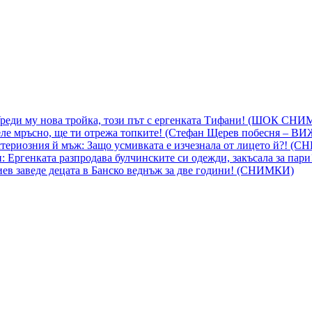
 Уреди му нова тройка, този път с ергенката Тифани! (ШОК СН
ле мръсно, ще ти отрежа топките! (Стефан Щерев побесня – В
ериозния й мъж: Защо усмивката е изчезнала от лицето й?! (
 Ергенката разпродава булчинските си одежди, закъсала за пар
гиев заведе децата в Банско веднъж за две години! (СНИМКИ)