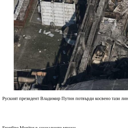
Руският президент Владимир Путин потвърди косвено тази лини
Frontline Monitor в социалните мрежи