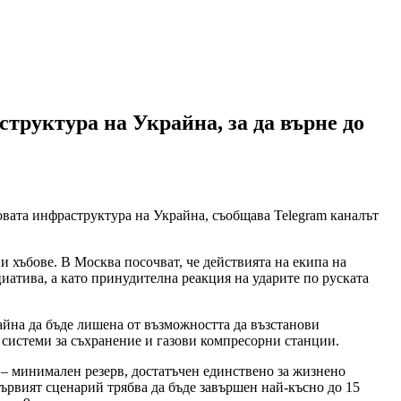
труктура на Украйна, за да върне до
вата инфраструктура на Украйна, съобщава Telegram каналът
и хъбове. В Москва посочват, че действията на екипа на
иатива, а като принудителна реакция на ударите по руската
айна да бъде лишена от възможността да възстанови
 системи за съхранение и газови компресорни станции.
 – минимален резерв, достатъчен единствено за жизнено
първият сценарий трябва да бъде завършен най-късно до 15