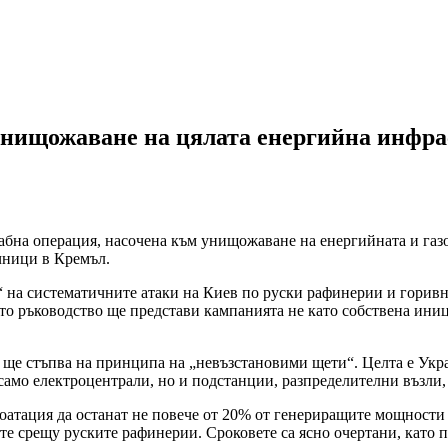
нищожаване на цялата енергийна инфрас
бна операция, насочена към унищожаване на енергийната и газо
чници в Кремъл.
“ на систематичните атаки на Киев по руски рафинерии и горивн
то ръководство ще представи кампанията не като собствена иниц
я ще стъпва на принципа на „невъзстановими щети“. Целта е Укр
само електроцентрали, но и подстанции, разпределителни възли,
лоатация да останат не повече от 20% от генериращите мощности
те срещу руските рафинерии. Сроковете са ясно очертани, като 