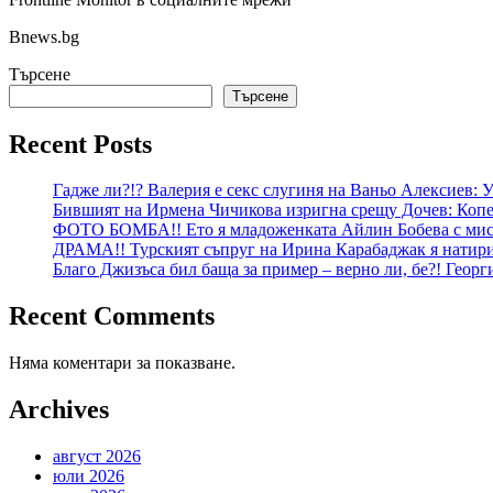
Bnews.bg
Търсене
Търсене
Recent Posts
Гадже ли?!? Валерия е секс слугиня на Ваньо Алексиев:
Бившият на Ирмена Чичикова изригна срещу Дочев: Копе
ФОТО БОМБА!! Ето я младоженката Айлин Бобева с мист
ДРАМА!! Турският съпруг на Ирина Карабаджак я натири:
Благо Джизъса бил баща за пример – верно ли, бе?! Геор
Recent Comments
Няма коментари за показване.
Archives
август 2026
юли 2026