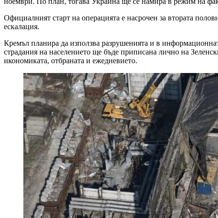
ноември. По план, тогава Украйна ще се намира в режим на фак
Официалният старт на операцията е насрочен за втората полов
ескалация.
Кремъл планира да използва разрушенията и в информационната 
страдания на населението ще бъде приписана лично на Зеленски
икономиката, отбраната и ежедневието.