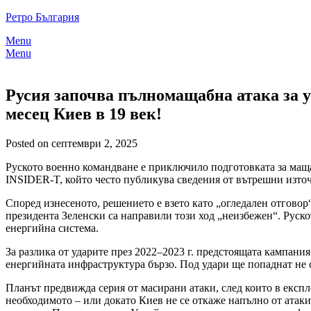
Skip
Ретро България
to
Menu
content
Menu
Русия започва пълномащабна атака за у
месец Киев в 19 век!
Posted on септември 2, 2025
Руското военно командване е приключило подготовката за маща
INSIDER-T, който често публикува сведения от вътрешни изто
Според изнесеното, решението е взето като „огледален отговор
президента Зеленски са направили този ход „неизбежен“. Руско
енергийна система.
За разлика от ударите през 2022–2023 г. предстоящата кампани
енергийната инфраструктура бързо. Под удари ще попаднат не 
Планът предвижда серия от масирани атаки, след които в експ
необходимото – или докато Киев не се откаже напълно от атаки