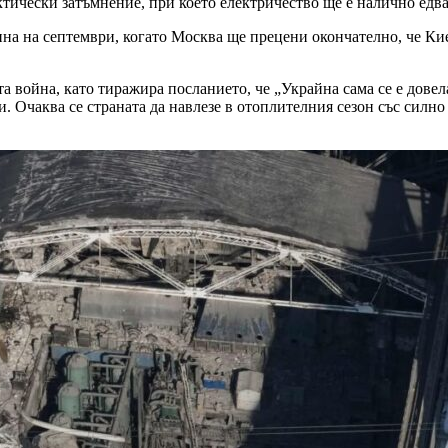
тически затъмнение, при което електричество ще е налично едва
ина на септември, когато Москва ще прецени окончателно, че Ки
война, като тиражира посланието, че „Украйна сама се е довела
. Очаква се страната да навлезе в отоплителния сезон със силно