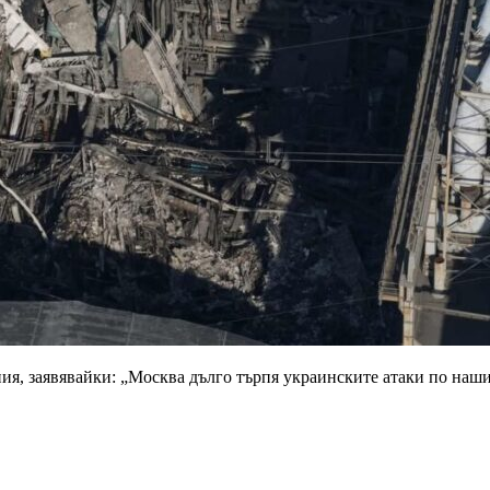
я, заявявайки: „Москва дълго търпя украинските атаки по нашит