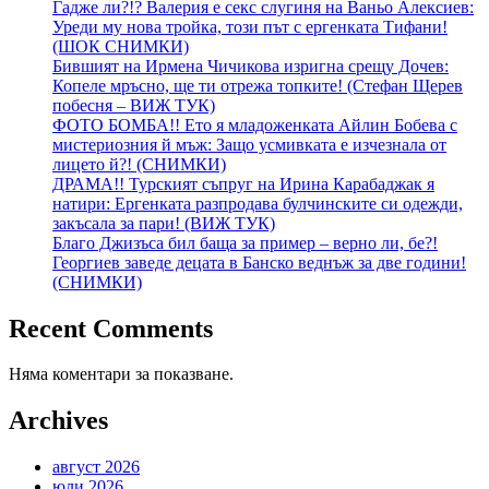
Гадже ли?!? Валерия е секс слугиня на Ваньо Алексиев:
Уреди му нова тройка, този път с ергенката Тифани!
(ШОК СНИМКИ)
Бившият на Ирмена Чичикова изригна срещу Дочев:
Копеле мръсно, ще ти отрежа топките! (Стефан Щерев
побесня – ВИЖ ТУК)
ФОТО БОМБА!! Ето я младоженката Айлин Бобева с
мистериозния й мъж: Защо усмивката е изчезнала от
лицето й?! (СНИМКИ)
ДРАМА!! Турският съпруг на Ирина Карабаджак я
натири: Ергенката разпродава булчинските си одежди,
закъсала за пари! (ВИЖ ТУК)
Благо Джизъса бил баща за пример – верно ли, бе?!
Георгиев заведе децата в Банско веднъж за две години!
(СНИМКИ)
Recent Comments
Няма коментари за показване.
Archives
август 2026
юли 2026