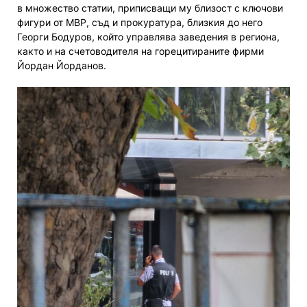
в множество статии, приписващи му близост с ключови
фигури от МВР, съд и прокуратура, близкия до него
Георги Бодуров, който управлява заведения в региона,
както и на счетоводителя на горецитираните фирми
Йордан Йорданов.