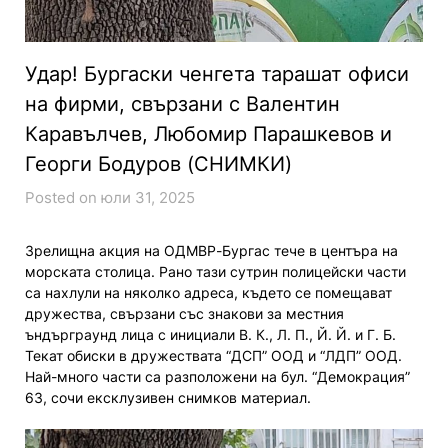
Удар! Бургаски ченгета тарашат офиси
на фирми, свързани с Валентин
Каравълчев, Любомир Парашкевов и
Георги Бодуров (СНИМКИ)
Posted on юли 31, 2025
Зрелищна акция на ОДМВР-Бургас тече в центъра на
морската столица. Рано тази сутрин полицейски части
са нахлули на няколко адреса, където се помещават
дружества, свързани със знакови за местния
ъндърграунд лица с инициали В. К., Л. П., Й. Й. и Г. Б.
Текат обиски в дружествата “ДСП” ООД и “ЛДП” ООД.
Най-много части са разположени на бул. “Демокрация”
63, сочи ексклузивен снимков материал.