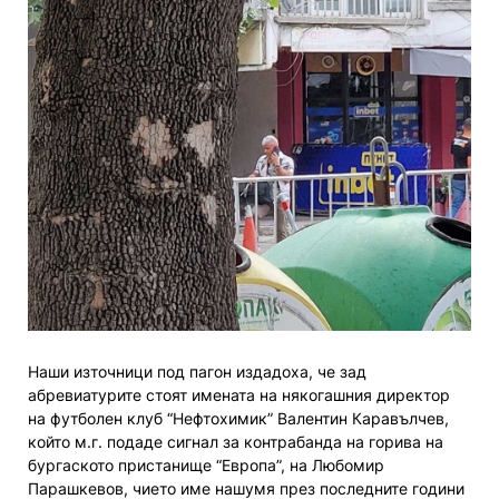
Наши източници под пагон издадоха, че зад
абревиатурите стоят имената на някогашния директор
на футболен клуб “Нефтохимик” Валентин Каравълчев,
който м.г. подаде сигнал за контрабанда на горива на
бургаското пристанище “Европа”, на Любомир
Парашкевов, чието име нашумя през последните години