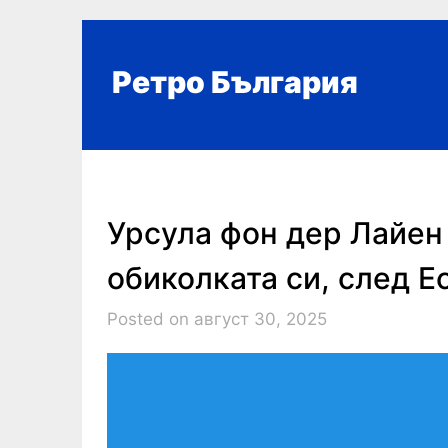
Skip
to
content
Ретро България
Урсула фон дер Лайен
обиколката си, след Е
Posted on август 30, 2025