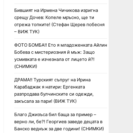
Бившият на Ирмена Чичикова изригна
срещу Дочев: Копеле мръсно, ще ти
отрежа топките! (Стефан Щерев побесня
– ВИЖ ТУК)
ФОТО БОМБА!! Ето я младоженката Айлин
Бобева с мистериозния й мъж: Защо
усмивката е изчезнала от лицето й?!
(СНИМКИ)
ДРАМА!! Турският съпруг на Ирина
Карабаджак я натири: Ергенката
разпродава булчинските си одежди,
закъсала за пари! (ВИЖ ТУК)
Благо Джизъса бил баща за пример –
верно ли, бе?! Георгиев заведе децата в
Банско веднъж за две години! (СНИМКИ)