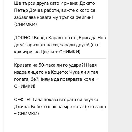
Ще търси друга като Ирмена: Докато
Петър Дочев работи, вижте с кого се
забавлява новата му тръпка Фейгин!
(СНИМКИ)
ДОЛНО!! Владо Караджов от „Бригада Нов
дом“ заряза жена си, заради друга! (ето
как изригна Цвети + СНИМКИ)
Кризата на 50-така ли го удари?! Надя
издра лицето на Коцето: Чука ли я тая
голата, бе?! (няма да повярвате коя е –
СНИМКИ)
СЕФТЕ!! Гала показа втората си внучка
Джина: Бебето шашна мрежата! (ето защо
– СНИМКИ)