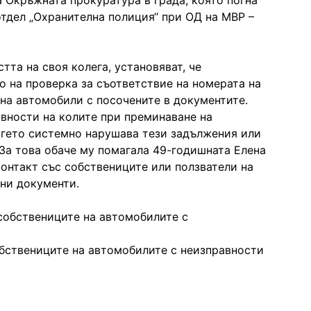
а Окръжната прокуратура в града, която погна
отдел „Охранителна полиция“ при ОД на МВР –
та на своя колега, установяват, че
 на проверка за съответствие на номерата на
 на автомобили с посочените в документите.
вности на колите при преминаване на
енгето системно нарушава тези задължения или
За това обаче му помагала 49-годишната Елена
онтакт със собствениците или ползватели на
ни документи.
бствениците на автомобилите с неизправности