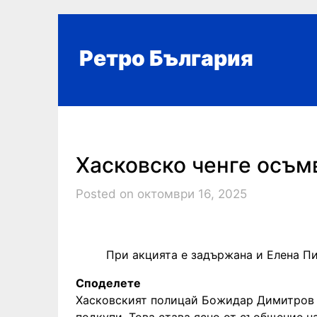
Skip
to
content
Ретро България
Хасковско ченге осъмв
Posted on октомври 16, 2025
При акцията е задържана и Елена П
Споделете
Хасковският полицай Божидар Димитров о