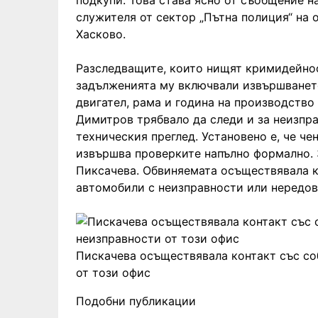
подкупи. Това става ясно от съобщение н
служителя от сектор „Пътна полиция“ на 
Хасково.
Разследващите, които нищят кримидейност
задълженията му включвали извършването
двигател, рама и година на производство
Димитров трябвало да следи и за неизпра
техническия преглед. Установено е, че ч
извършва проверките напълно формално. 
Пиксачева. Обвиняемата осъществявала к
автомобили с неизправности или нередов
Пискачева осъществявала контакт със со
от този офис
Подобни публикации