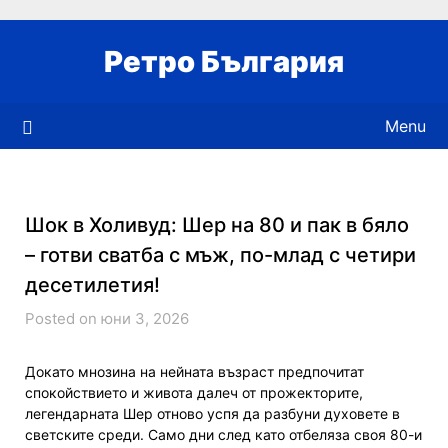
Skip
to
Ретро България
content
Menu
Шок в Холивуд: Шер на 80 и пак в бяло
– готви сватба с мъж, по-млад с четири
десетилетия!
Posted on юни 3, 2026
Докато мнозина на нейната възраст предпочитат
спокойствието и живота далеч от прожекторите,
легендарната Шер отново успя да разбуни духовете в
светските среди. Само дни след като отбеляза своя 80-и