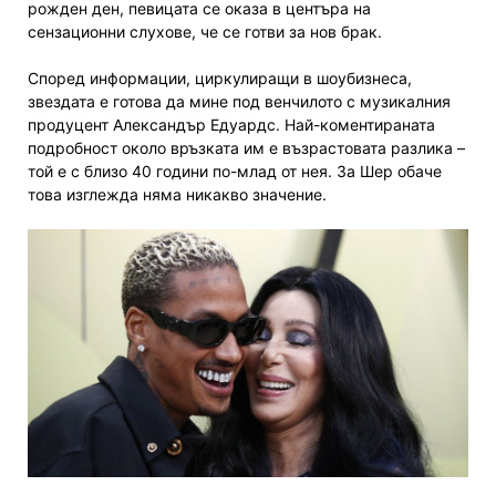
рожден ден, певицата се оказа в центъра на
сензационни слухове, че се готви за нов брак.
Според информации, циркулиращи в шоубизнеса,
звездата е готова да мине под венчилото с музикалния
продуцент Александър Едуардс. Най-коментираната
подробност около връзката им е възрастовата разлика –
той е с близо 40 години по-млад от нея. За Шер обаче
това изглежда няма никакво значение.