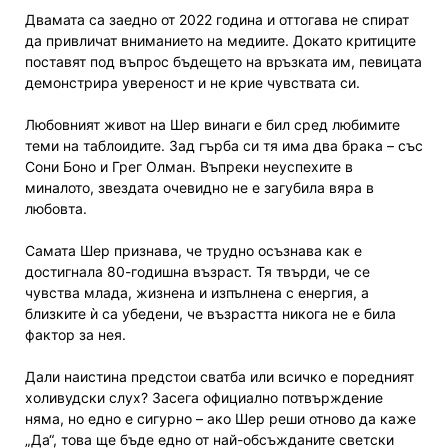
Двамата са заедно от 2022 година и оттогава не спират
да привличат вниманието на медиите. Докато критиците
поставят под въпрос бъдещето на връзката им, певицата
демонстрира увереност и не крие чувствата си.
Любовният живот на Шер винаги е бил сред любимите
теми на таблоидите. Зад гърба си тя има два брака – със
Сони Боно и Грег Олман. Въпреки неуспехите в
миналото, звездата очевидно не е загубила вяра в
любовта.
Самата Шер признава, че трудно осъзнава как е
достигнала 80-годишна възраст. Тя твърди, че се
чувства млада, жизнена и изпълнена с енергия, а
близките ѝ са убедени, че възрастта никога не е била
фактор за нея.
Дали наистина предстои сватба или всичко е поредният
холивудски слух? Засега официално потвърждение
няма, но едно е сигурно – ако Шер реши отново да каже
„Да“, това ще бъде едно от най-обсъжданите светски