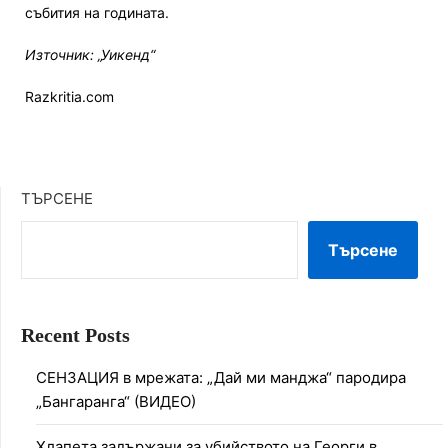
събития на годината.
Източник: „Уикенд“
Razkritia.com
ТЪРСЕНЕ
Търсене
Recent Posts
СЕНЗАЦИЯ в мрежата: „Дай ми манджа“ пародира
„Бангаранга“ (ВИДЕО)
Хлапета задържани за убийството на Георги в